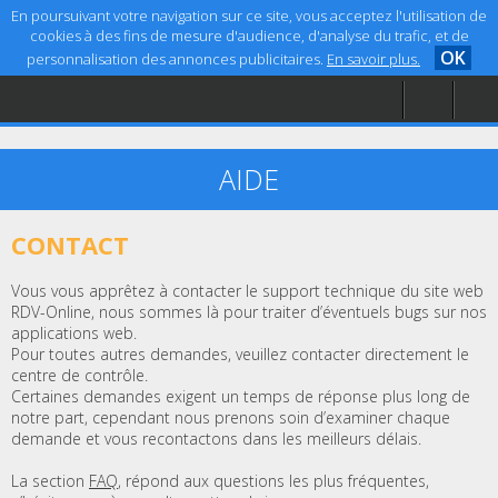
En poursuivant votre navigation sur ce site, vous acceptez l'utilisation de
cookies à des fins de mesure d'audience, d'analyse du trafic, et de
OK
personnalisation des annonces publicitaires.
En savoir plus.
Accueil
Aide
Mentions légales
AIDE
CONTACT
Vous vous apprêtez à contacter le support technique du site web
RDV-Online, nous sommes là pour traiter d’éventuels bugs sur nos
applications web.
Pour toutes autres demandes, veuillez contacter directement le
centre de contrôle.
Certaines demandes exigent un temps de réponse plus long de
notre part, cependant nous prenons soin d’examiner chaque
demande et vous recontactons dans les meilleurs délais.
La section
FAQ
, répond aux questions les plus fréquentes,